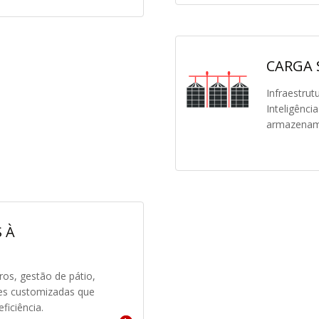
CARGA 
Infraestrut
Inteligênci
armazename
 À
os, gestão de pátio,
ões customizadas que
iciência.