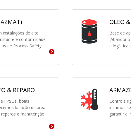
HAZMAT)
ÓLEO &
 instalações de alto
Base de ap
onstante e conformidade
(Abandono 
los de Process Safety.
e logística 
O & REPARO
ARMAZE
de FPSOs, boias
Controle r
recemos locação de área
insumos se
a reparos e manutenção
garantir a i